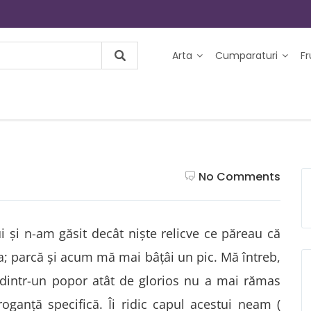
Arta
Cumparaturi
F
No Comments
și n-am găsit decât niște relicve ce păreau că
 parcă și acum mă mai bâțâi un pic. Mă întreb,
dintr-un popor atât de glorios nu a mai rămas
oganță specifică. Îi ridic capul acestui neam (