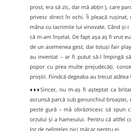
prost, era să zic, dar mă abțin ), care par
privesc direct în ochi. Îi pleacă rușina
mâna cu lacrimile lui vinovate. Când și-i
că m-am înșelat. De fapt așa aș fi vrut e
de un asemenea gest, dar totuși fair play-
au inventat – ar fi putut să-l împingă s
popor cu prea multe prejudecăţi, conserv
proștii. Fiindcă degeaba au trecut atâtea
♦♦♦Sincer, nu m-aș fi așteptat ca britan
ascunsă parcă sub genunchiul broaștei, 
peste gură – mă obrăznicesc să spun c
orzului și a hameiului. Pentru că altfel
lor de neînțeles nici măcar pentru ei.