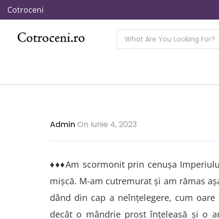
Cotroceni
Admin
On Iunie 4, 2023
♦♦♦Am scormonit prin cenușa Imperiului 
mişcă. M-am cutremurat și am rămas așa;
dând din cap a neînțelegere, cum oare 
decât o mândrie prost înțeleasă și o ar