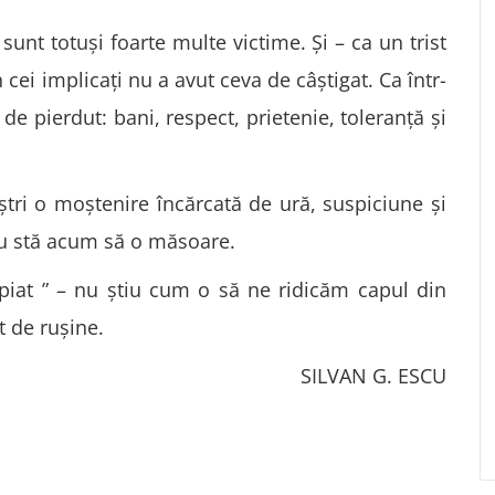
nt totuși foarte multe victime. Și – ca un trist
cei implicați nu a avut ceva de câștigat. Ca într-
de pierdut: bani, respect, prietenie, toleranță și
tri o moștenire încărcată de ură, suspiciune și
nu stă acum să o măsoare.
piat ” – nu știu cum o să ne ridicăm capul din
t de rușine.
SILVAN G. ESCU