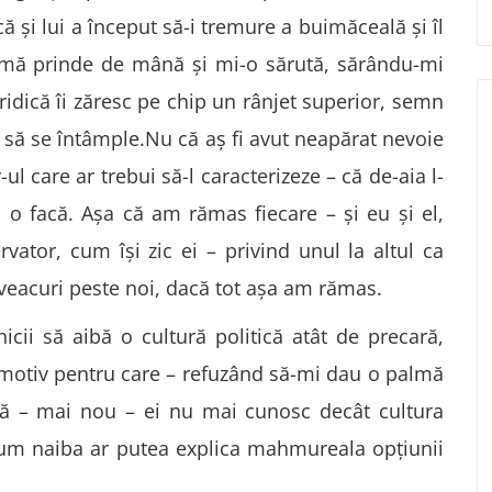
că și lui a început să-i tremure a buimăceală și îl
t, mă prinde de mână și mi-o sărută, sărându-mi
 ridică îi zăresc pe chip un rânjet superior, semn
u să se întâmple.Nu că aș fi avut neapărat nevoie
ul care ar trebui să-l caracterizeze – că de-aia l-
ă o facă. Așa că am rămas fiecare – și eu și el,
ator, cum își zic ei – privind unul la altul ca
 veacuri peste noi, dacă tot așa am rămas.
icii să aibă o cultură politică atât de precară,
motiv pentru care – refuzând să-mi dau o palmă
ă – mai nou – ei nu mai cunosc decât cultura
 cum naiba ar putea explica mahmureala opțiunii