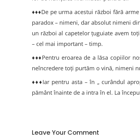
♦♦♦De pe urma acestui război fără arme su
paradox – nimeni, dar absolut nimeni din 
un război al capetelor țuguiate avem toți 
– cel mai important – timp.
♦♦♦Pentru eroarea de a lăsa copiilor noș
neîncredere toți purtăm o vină, nimeni 
♦♦♦Iar pentru asta – în „ curândul apro
pământ înainte de a intra în el. La începu
Leave Your Comment