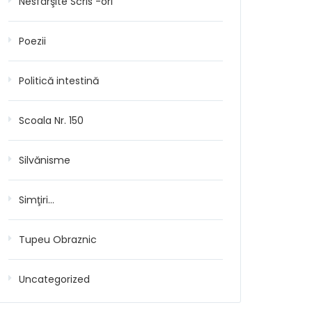
Nesfârşite Scris -ori
Poezii
Politică intestină
Scoala Nr. 150
Silvănisme
Simţiri…
Tupeu Obraznic
Uncategorized