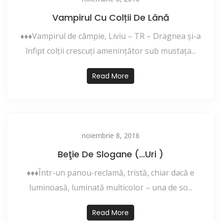
Vampirul Cu Colții De Lână
♦♦♦Vampirul de câmpie, Liviu – TR – Dragnea şi-a
înfipt colţii crescuţi ameninţător sub mustaţa...
Read More
noiembrie 8, 2016
Beţie De Slogane (…uri )
♦♦♦Într-un panou-reclamă, tristă, chiar dacă e
luminoasă, luminată multicolor – una de so...
Read More