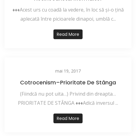
♦♦♦Acest urs cu coadă la vedere, în loc să şi-o ţină
aplecată între picioarele dinapoi, umblă c...
Read More
mai 19, 2017
Cotrocenism–Prioritate De Stânga
(Fiindcă nu pot uita…) Privind din dreapta…
PRIORITATE DE STÂNGA ♦♦♦Adică inversul ...
Read More