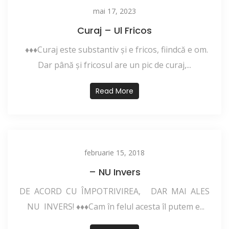
mai 17, 2023
Curaj – Ul Fricos
♦♦♦Curaj este substantiv și e fricos, fiindcă e om.
Dar până și fricosul are un pic de curaj,...
Read More
februarie 15, 2018
– NU Invers
DE ACORD CU ÎMPOTRIVIREA, DAR MAI ALES
NU INVERS! ♦♦♦Cam în felul acesta îl putem e...