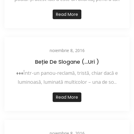
Read More
noiembrie 8, 2016
Beție De Slogane (…uri )
♦♦♦Într-un panou-reclamă, tristă, chiar dacă e
luminoasă, luminată multicolor – una de so...
Read More
noiembrie 8, 2016