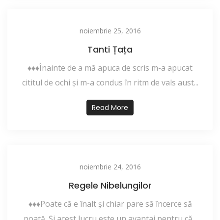
noiembrie 25, 2016
Tanti Țața
♦♦♦Înainte de a mă apuca de scris m-a apucat
cititul de ochi şi m-a condus în ritm de vals aust...
Read More
noiembrie 24, 2016
Regele Nibelungilor
♦♦♦Poate că e înalt și chiar pare să încerce să
poată. Și acest lucru este un avantaj pentru că...