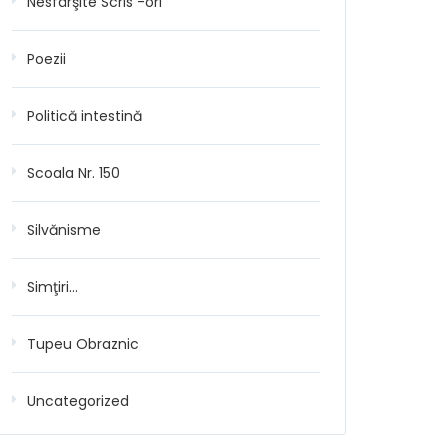
Nesfârşite Scris -ori
Poezii
Politică intestină
Scoala Nr. 150
Silvănisme
Simţiri…
Tupeu Obraznic
Uncategorized