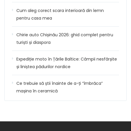
Cum aleg corect scara interioară din lemn
pentru casa mea
Chirie auto Chișinău 2026: ghid complet pentru
turiști și diaspora
Expediție moto în Țările Baltice: Câmpii nesfârșite
și liniștea pădurilor nordice
Ce trebuie să știi înainte de a-ți “îmbrăca”
mașina în ceramică