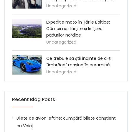
Uncategorized
Expediție moto în Țările Baltice:
Câmpii nesfârșite și liniștea
pădurilor nordice
Uncategorized
Ce trebuie să știi înainte de a-ți
“îmbrăca” mașina în ceramică
Uncategorized
Recent Blog Posts
Bilete de avion ieftine: cumpără bilete conștient
cu Voiaj