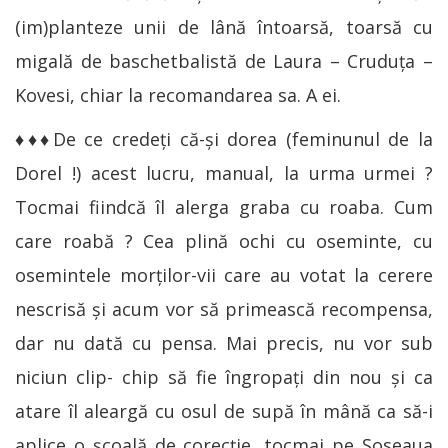
(im)planteze unii de lână întoarsă, toarsă cu
migală de baschetbalistă de Laura – Cruduţa –
Kovesi, chiar la recomandarea sa. A ei.
♦♦♦De ce credeţi că-şi dorea (feminunul de la
Dorel !) acest lucru, manual, la urma urmei ?
Tocmai fiindcă îl alerga graba cu roaba. Cum
care roabă ? Cea plină ochi cu oseminte, cu
osemintele morţilor-vii care au votat la cerere
nescrisă şi acum vor să primească recompensa,
dar nu dată cu pensa. Mai precis, nu vor sub
niciun clip- chip să fie îngropaţi din nou şi ca
atare îl aleargă cu osul de supă în mână ca să-i
aplice o şcoală de corecţie, tocmai pe Şoseaua