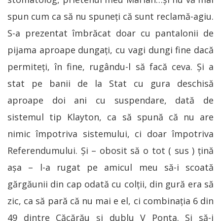
spun cum ca să nu spuneţi că sunt reclamă-agiu.
S-a prezentat îmbrăcat doar cu pantalonii de
pijama aproape dungaţi, cu vagi dungi fine dacă
permiteţi, în fine, rugându-l să facă ceva. Şi a
stat pe banii de la Stat cu gura deschisă
aproape doi ani cu suspendare, dată de
sistemul tip Klayton, ca să spună că nu are
nimic împotriva sistemului, ci doar împotriva
Referendumului. Şi – obosit să o tot ( sus ) ţină
aşa – l-a rugat pe amicul meu să-i scoată
gărgăunii din cap odată cu colţii, din gură era să
zic, ca să pară că nu mai e el, ci combinaţia 6 din
49 dintre Căcărău şi dublu V Ponta. Şi să-i