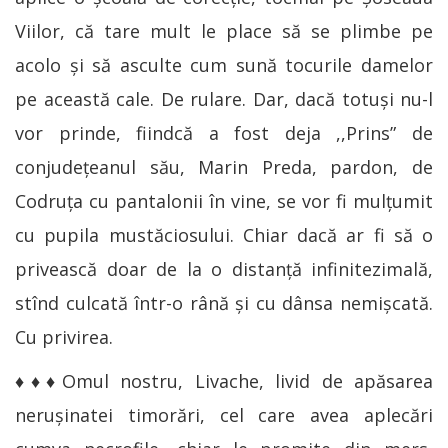
Viilor, că tare mult le place să se plimbe pe
acolo şi să asculte cum sună tocurile damelor
pe această cale. De rulare. Dar, dacă totuşi nu-l
vor prinde, fiindcă a fost deja ,,Prins” de
conjudeţeanul său, Marin Preda, pardon, de
Codruţa cu pantalonii în vine, se vor fi mulţumit
cu pupila mustăciosului. Chiar dacă ar fi să o
privească doar de la o distanţă infinitezimală,
stînd culcată într-o rână şi cu dânsa nemişcată.
Cu privirea.
♦♦♦Omul nostru, Livache, livid de apăsarea
neruşinatei timorări, cel care avea aplecări