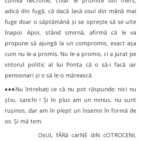
cumva necrofile, chiar le promite din mers,
adică din fugă, că dacă lasă osul din mână mai
fuge doar o săptămână şi se opreşte să se uite
înapoi. Apoi, stând smirnă, afirmă că le va
propune să ajungă la un compromis, exact aşa
cum nu le-a promis. Nu le-a promis, ci a jurat pe
viitorul politic al lui Ponta că o să-i facă iar
pensionari şi o să le-o mărească.
♦♦♦Nu întrebaţi ce că nu pot răspunde; nici nu
ştiu, sanchi ! Şi în plus am un minus, nu sunt
ruşinos, dar am în piept un însemn în formă de
os. Şi mă tem.
OsUL fĂRă carNE diN cOTROCENI,