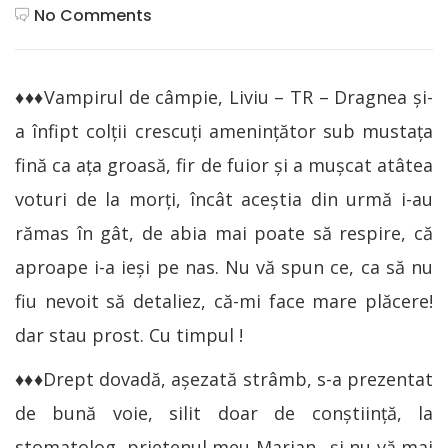
No Comments
♦♦♦Vampirul de
câmpie
, Liviu – TR – Dragnea
şi-
a înfipt colţii crescuţi ameninţător sub mustaţa
fină ca aţa groasă, fir de fuior şi a muşcat atâtea
voturi de la morţi, încât aceştia din urmă i-au
rămas în gât, de abia mai poate să respire, că
aproape i-a ieşi pe nas. Nu vă spun ce, ca să nu
fiu nevoit să detaliez, că-mi face mare plăcere!
dar stau prost. Cu timpul !
♦♦♦Drept dovadă, aşezată strâmb, s-a prezentat
de bună voie, silit doar de conştiinţă, la
stomatolog, prietenul meu Marian…şi nu vă mai