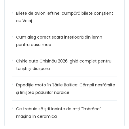
Bilete de avion ieftine: cumpără bilete conștient
cu Voiaj
Cum aleg corect scara interioară din lemn
pentru casa mea
Chirie auto Chișinău 2026: ghid complet pentru
turiști și diaspora
Expediție moto în Țările Baltice: Câmpii nesfârșite
și liniștea pădurilor nordice
Ce trebuie să știi înainte de a-ți “îmbrăca”
mașina în ceramică