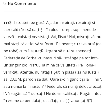
No Comments
♦♦♦Şi-l scoateţi pe gură. Aşadar inspiraţi, respiraţi şi
aer cald ţării să daţi. Şi în plus – drept supliment de
viteză – existaţi neasistaţi. Vai, lăsaţi! Hai, mişcaţi-vă, nu
mai staţi, că altfel vă sufocați. Pe neamţ cu ceva praf (de
pe tobă) cum îl ajutați? Urgent să nu-l suspendați !
Federația de Fotbal cu nasturi să-l strângă pe tot într-
un singur loc. Praful, la mine ce vă uitați ? Pe Tobă-l
verificați. Atenție, nu ratați ! Șut în plasă ( să nu luați !)
să DAUM, pardon să dați. Oare s-o fi gândit şi la ,, linii ”,
sau numai la ” nasturi”? Federali, să nu fiți deloc afectați
! Vă rugăm să încercați ! Ne dorim calificați. Rugăminte :
în vreme ce pendulați, de aflați, ne (-) anunțați !(?)