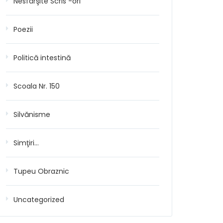
Nesfârşite Scris -ori
Poezii
Politică intestină
Scoala Nr. 150
Silvănisme
Simţiri…
Tupeu Obraznic
Uncategorized