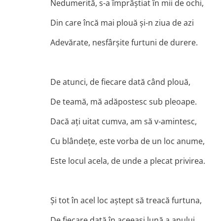
Nedumerită, s-a împrăştiat în mii de ochi,
Din care încă mai plouă şi-n ziua de azi
Adevărate, nesfârşite furtuni de durere.
De atunci, de fiecare dată când plouă,
De teamă, mă adăpostesc sub pleoape.
Dacă aţi uitat cumva, am să v-amintesc,
Cu blândeţe, este vorba de un loc anume,
Este locul acela, de unde a plecat privirea.
Şi tot în acel loc aştept să treacă furtuna,
De fiecare dată în aceeaşi lună a anului,