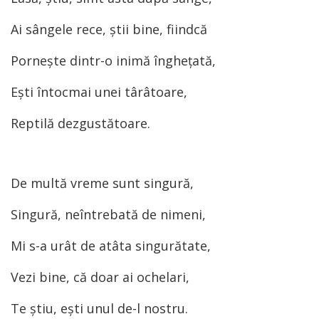
Ai sângele rece, ştii bine, fiindcă
Porneşte dintr-o inimă îngheţată,
Eşti întocmai unei târâtoare,
Reptilă dezgustătoare.
De multă vreme sunt singură,
Singură, neîntrebată de nimeni,
Mi s-a urât de atâta singurătate,
Vezi bine, că doar ai ochelari,
Te ştiu, eşti unul de-l nostru.