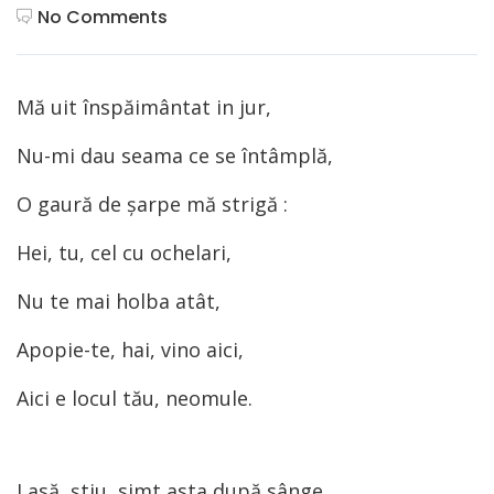
No Comments
Mă uit înspăimântat in jur,
Nu-mi dau seama ce se întâmplă,
O gaură de şarpe mă strigă :
Hei, tu, cel cu ochelari,
Nu te mai holba atât,
Apopie-te, hai, vino aici,
Aici e locul tău, neomule.
Lasă, ştiu, simt asta după sânge,