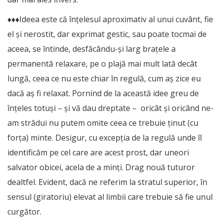
♦♦♦Ideea este că înțelesul aproximativ al unui cuvânt, fie
el și nerostit, dar exprimat gestic, sau poate tocmai de
aceea, se întinde, desfăcându-și larg brațele a
permanentă relaxare, pe o plajă mai mult lată decât
lungă, ceea ce nu este chiar în regulă, cum aș zice eu
dacă aș fi relaxat. Pornind de la această idee greu de
înțeles totuși – și vă dau dreptate – oricât și oricând ne-
am strădui nu putem omite ceea ce trebuie ținut (cu
forța) minte. Desigur, cu excepția de la regulă unde îl
identificăm pe cel care are acest prost, dar uneori
salvator obicei, acela de a minți. Drag nouă tuturor
dealtfel. Evident, dacă ne referim la stratul superior, în
sensul (giratoriu) elevat al limbii care trebuie să fie unul
curgător.