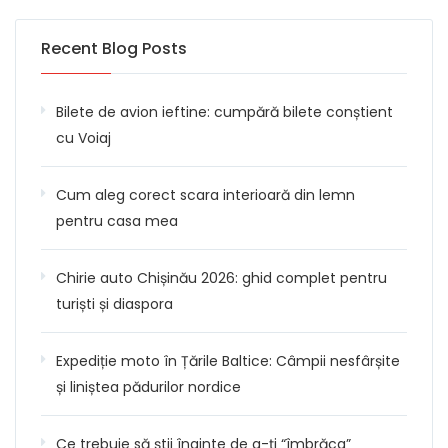
Recent Blog Posts
Bilete de avion ieftine: cumpără bilete conștient
cu Voiaj
Cum aleg corect scara interioară din lemn
pentru casa mea
Chirie auto Chișinău 2026: ghid complet pentru
turiști și diaspora
Expediție moto în Țările Baltice: Câmpii nesfârșite
și liniștea pădurilor nordice
Ce trebuie să știi înainte de a-ți “îmbrăca”