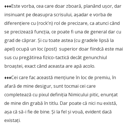
♦♦♦Este vorba, cea care doar zboară, planând ușor, dar
insinuant pe deasupra scrisului, așadar e vorba de
diferențiere cu (rock’n) rol de precizare, ca atunci când
se precizează funcția, ce poate fi una de general dar cu
grad de căprar. Și cu toate astea (cu gradele lipsă la
apel) ocupă un loc (post) superior doar fiindcă este mai
sus cu pregătirea fizico-tactică decât genunchiul
broaștei, exact când aceasta are apă acolo.
♦♦♦Cei care fac această mențiune în loc de premiu, în
afară de mine desigur, sunt tocmai cei care
completează cu pixul definiția Nimicului pitic, enunțat
de mine din grabă în titlu. Dar poate că nici nu există,
așa că să-i fie de bine. Și la fel și vouă, evident dacă
existați.