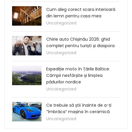
Cum aleg corect scara interioară
din lemn pentru casa mea
Uncategorized
Chirie auto Chișinău 2026: ghid
complet pentru turiști și diaspora
Uncategorized
Expediție moto în Țările Baltice:
Câmpii nesfârșite și liniștea
pădurilor nordice
Uncategorized
Ce trebuie să știi înainte de a-ți
“îmbrăca” mașina în ceramică
Uncategorized