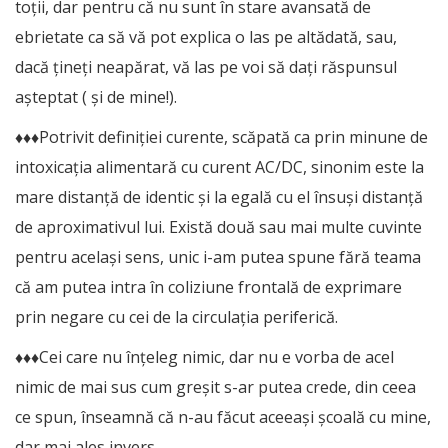
toții, dar pentru că nu sunt în stare avansată de
ebrietate ca să vă pot explica o las pe altădată, sau,
dacă țineți neapărat, vă las pe voi să dați răspunsul
așteptat ( și de mine!).
♦♦♦Potrivit definiției curente, scăpată ca prin minune de
intoxicația alimentară cu curent AC/DC, sinonim este la
mare distanță de identic și la egală cu el însuși distanță
de aproximativul lui. Există două sau mai multe cuvinte
pentru același sens, unic i-am putea spune fără teama
că am putea intra în coliziune frontală de exprimare
prin negare cu cei de la circulația periferică.
♦♦♦Cei care nu înțeleg nimic, dar nu e vorba de acel
nimic de mai sus cum greșit s-ar putea crede, din ceea
ce spun, înseamnă că n-au făcut aceeași școală cu mine,
dar mai ales invers.