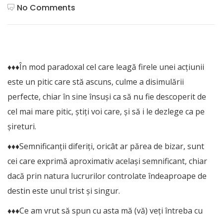
No Comments
♦♦♦În mod paradoxal cel care leagă firele unei acțiunii
este un pitic care stă ascuns, culme a disimulării
perfecte, chiar în sine însuși ca să nu fie descoperit de
cel mai mare pitic, știți voi care, și să i le dezlege ca pe
șireturi.
♦♦♦Semnificanții diferiți, oricât ar părea de bizar, sunt
cei care exprimă aproximativ același semnificant, chiar
dacă prin natura lucrurilor controlate îndeaproape de
destin este unul trist și singur.
♦♦♦Ce am vrut să spun cu asta mă (vă) veți întreba cu