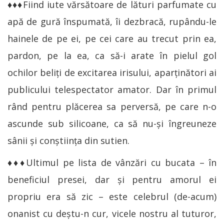
♦♦♦Fiind iute vărsătoare de lături parfumate cu
apă de gură înspumată, îi dezbracă, rupându-le
hainele de pe ei, pe cei care au trecut prin ea,
pardon, pe la ea, ca să-i arate în pielul gol
ochilor beliți de excitarea irisului, aparținători ai
publicului telespectator amator. Dar în primul
rând pentru plăcerea sa perversă, pe care n-o
ascunde sub silicoane, ca să nu-și îngreuneze
sânii și conștiința din sutien.
♦♦♦Ultimul pe lista de vânzări cu bucata – în
beneficiul presei, dar și pentru amorul ei
propriu era să zic – este celebrul (de-acum)
onanist cu deștu-n cur, vicele nostru al tuturor,