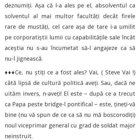
deznumiți. Așa că l-a ales pe el, absolventul ca
solventul al mai multor facultăți decât firele
rare de mustăți, cel care așa de tare i-a umilit
pe corporatiștii lumii cu capabilitățile sale încât
aceștia nu s-au încumetat să-l angajeze ca să
nu-l jignească.
♦♦♦Ce, nu știți ce a fost ales? Vai, ( Steve Vai !)
câtă lipsă de cultură politică aveți. Sau, dacă ne
uităm invers, n-aveți! El este – după ce a trecut
ca Papa peste bridge-l pontifical – este, țineți-vă
bine (nu vă spun de ce ca să nu mă boscorodiți)
noul viceprimar general cu grad de soldat major
neinstruit.