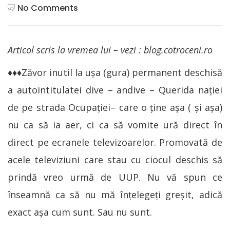
No Comments
Articol scris la vremea lui – vezi : blog.cotroceni.ro
♦♦♦Zăvor inutil la ușa (gura) permanent deschisă
a autointitulatei dive – andive – Querida nației
de pe strada Ocupaţiei– care o ține așa ( și așa)
nu ca să ia aer, ci ca să vomite ură direct în
direct pe ecranele televizoarelor. Promovată de
acele televiziuni care stau cu ciocul deschis să
prindă vreo urmă de UUP. Nu vă spun ce
înseamnă ca să nu mă înțelegeți greșit, adică
exact așa cum sunt. Sau nu sunt.