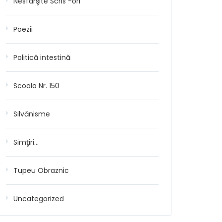
Nesfârşite Scris -ori
Poezii
Politică intestină
Scoala Nr. 150
Silvănisme
Simţiri…
Tupeu Obraznic
Uncategorized