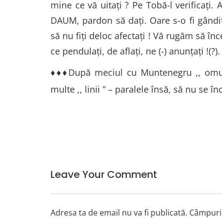
mine ce vă uitați ? Pe Tobă-l verificați. A
DAUM, pardon să dați. Oare s-o fi gândit ş
să nu fiți deloc afectați ! Vă rugăm să în
ce pendulați, de aflați, ne (-) anunțați !(?).
♦♦♦După meciul cu Muntenegru ,, omul
multe ,, linii ” – paralele însă, să nu se în
Leave Your Comment
Adresa ta de email nu va fi publicată.
Câmpuril