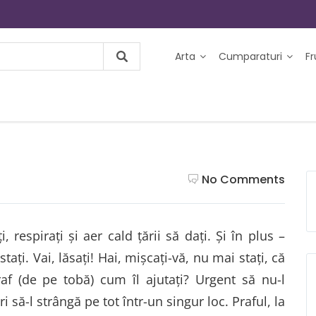
Arta
Cumparaturi
F
No Comments
, respiraţi şi aer cald ţării să daţi. Şi în plus –
taţi. Vai, lăsaţi! Hai, mişcaţi-vă, nu mai staţi, că
af (de pe tobă) cum îl ajutați? Urgent să nu-l
 să-l strângă pe tot într-un singur loc. Praful, la