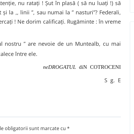
tenție, nu ratați ! Șut în plasă ( să nu luați !) să
i la ,, linii ”, sau numai la ” nasturi”? Federali,
cercați ! Ne dorim calificați. Rugăminte : în vreme
 nostru ” are nevoie de un Muntealb, cu mai
calece între ele.
neDROGATUL
diN COTROCENI
S g. E
e obligatorii sunt marcate cu
*