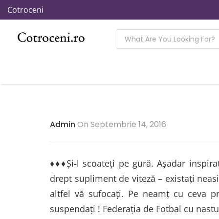
Cotroceni
Admin
On Septembrie 14, 2016
♦♦♦Şi-l scoateţi pe gură. Aşadar inspiraţi
drept supliment de viteză – existaţi neasis
altfel vă sufocați. Pe neamţ cu ceva pr
suspendați ! Federația de Fotbal cu nasturi