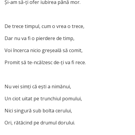
Şi-am să-ţi ofer iubirea până mor.
De trece timpul, cum o vrea o trece,
Dar nu va fi o pierdere de timp,
Voi încerca nicio greşeală să comit,
Promit să te-ncălzesc de-ţi va fi rece.
Nu vei simţi că eşti a nimănui,
Un ciot uitat pe trunchiul pomului,
Nici singură sub bolta cerului,
Ori, rătăcind pe drumul dorului.