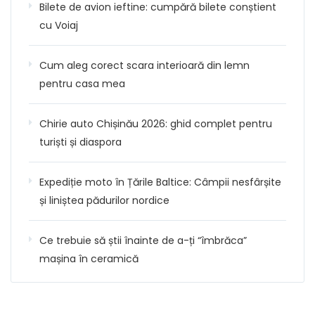
Bilete de avion ieftine: cumpără bilete conștient
cu Voiaj
Cum aleg corect scara interioară din lemn
pentru casa mea
Chirie auto Chișinău 2026: ghid complet pentru
turiști și diaspora
Expediție moto în Țările Baltice: Câmpii nesfârșite
și liniștea pădurilor nordice
Ce trebuie să știi înainte de a-ți “îmbrăca”
mașina în ceramică