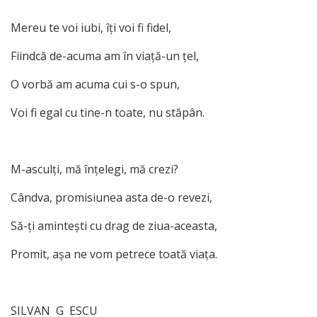
Mereu te voi iubi, îţi voi fi fidel,
Fiindcă de-acuma am în viaţă-un ţel,
O vorbă am acuma cui s-o spun,
Voi fi egal cu tine-n toate, nu stăpân.
M-asculţi, mă înţelegi, mă crezi?
Cândva, promisiunea asta de-o revezi,
Să-ţi aminteşti cu drag de ziua-aceasta,
Promit, aşa ne vom petrece toată viaţa.
SILVAN G ESCU