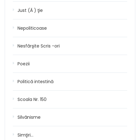
Just (Ă ) ţie
Nepoliticoase
Nesfârşite Scris -ori
Poezii
Politică intestină
Scoala Nr. 150
Silvănisme
Simţiri…