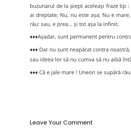
buzunarul de la piept aceleaşi fraze tip 
ai dreptate; Nu, nu este aşa; Nu e mare,
rău: sau, e prea… şi tot aşa la infinit.
♦♦♦Aşadar, sunt permanent pentru contra, 
♦♦♦ Dar nu sunt neapărat contra noastră,
sau ideea lor să nu cumva să nu aibă întâ
♦♦♦ Că e jale mare ! Uneori se supără rău.
Leave Your Comment