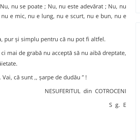
: Nu, nu se poate ; Nu, nu este adevărat ; Nu, nu
 nu e mic, nu e lung, nu e scurt, nu e bun, nu e
pur şi simplu pentru că nu pot fi altfel.
 ci mai de grabă nu acceptă să nu aibă dreptate,
ietate.
 Vai, că sunt ,, șarpe de dudău ” !
NESUFERITUL din COTROCENI
S g. E