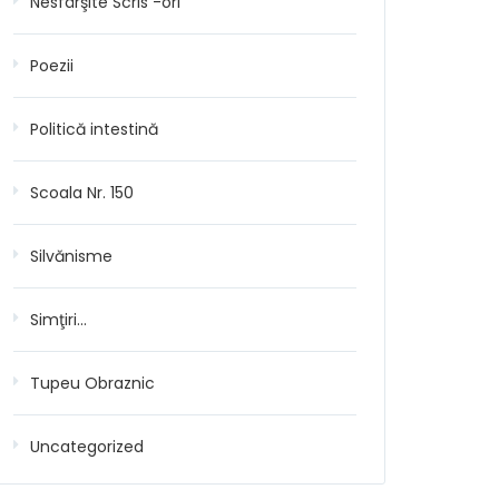
Nesfârşite Scris -ori
Poezii
Politică intestină
Scoala Nr. 150
Silvănisme
Simţiri…
Tupeu Obraznic
Uncategorized