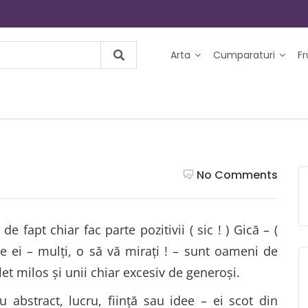
Arta
Cumparaturi
F
No Comments
e fapt chiar fac parte pozitivii ( sic ! ) Gică – (
re ei – mulţi, o să vă miraţi ! – sunt oameni de
let milos şi unii chiar excesiv de generoşi.
 abstract, lucru, fiinţă sau idee – ei scot din