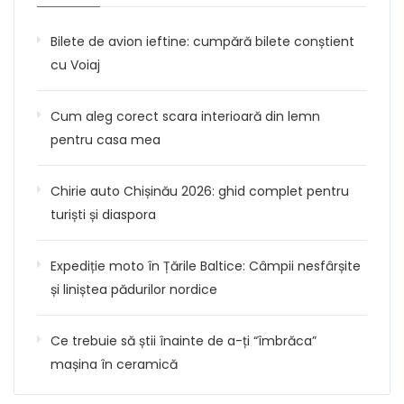
Bilete de avion ieftine: cumpără bilete conștient
cu Voiaj
Cum aleg corect scara interioară din lemn
pentru casa mea
Chirie auto Chișinău 2026: ghid complet pentru
turiști și diaspora
Expediție moto în Țările Baltice: Câmpii nesfârșite
și liniștea pădurilor nordice
Ce trebuie să știi înainte de a-ți “îmbrăca”
mașina în ceramică