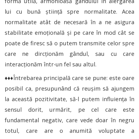
formă utilă, armonioasă gândului în alergarea
lui cu bună ştiinţă spre normalitate. Acea
normalitate atât de necesară în a ne asigura
stabilitate emoţională şi pe care în mod cât se
poate de firesc să o putem transmite celor spre
care ne dircţionăm gândul, sau cu care
interacţionăm într-un fel sau altul.
♦♦♦Întrebarea principală care se pune: este oare
posibil ca, presupunând că reuşim să ajungem
la această pozitivitate, să-l putem influienţa în
sensul dorit, urmărit, pe cel care este
fundamental negativ, care vede doar în negru
totul, care are o anumită voluptate a