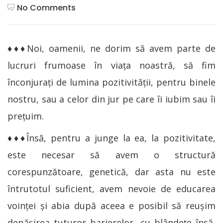
No Comments
♦♦♦Noi, oamenii, ne dorim să avem parte de
lucruri frumoase în viaţa noastră, să fim
înconjuraţi de lumina pozitivităţii, pentru binele
nostru, sau a celor din jur pe care îi iubim sau îi
preţuim.
♦♦♦Însă, pentru a junge la ea, la pozitivitate,
este necesar să avem o structură
corespunzătoare, genetică, dar asta nu este
întrutotul suficient, avem nevoie de educarea
voinţei şi abia după aceea e posibil să reuşim
depăşirea tuturor barierelor, cu blândeţe însă,