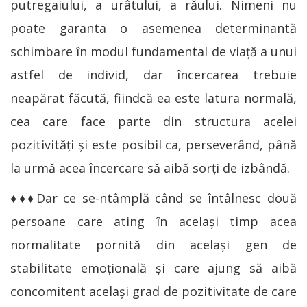
putregaiului, a urâtului, a răului. Nimeni nu
poate garanta o asemenea determinantă
schimbare în modul fundamental de viaţă a unui
astfel de individ, dar încercarea trebuie
neapărat făcută, fiindcă ea este latura normală,
cea care face parte din structura acelei
pozitivităţi şi este posibil ca, perseverând, până
la urmă acea încercare să aibă sorţi de izbândă.
♦♦♦Dar ce se-ntâmplă când se întâlnesc două
persoane care ating în acelaşi timp acea
normalitate pornită din acelaşi gen de
stabilitate emoţională şi care ajung să aibă
concomitent acelaşi grad de pozitivitate de care