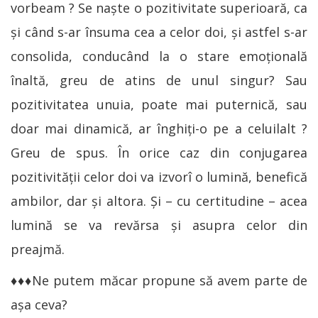
vorbeam ? Se naşte o pozitivitate superioară, ca
şi când s-ar însuma cea a celor doi, şi astfel s-ar
consolida, conducând la o stare emoţională
înaltă, greu de atins de unul singur? Sau
pozitivitatea unuia, poate mai puternică, sau
doar mai dinamică, ar înghiţi-o pe a celuilalt ?
Greu de spus. În orice caz din conjugarea
pozitivităţii celor doi va izvorî o lumină, benefică
ambilor, dar şi altora. Şi – cu certitudine – acea
lumină se va revărsa şi asupra celor din
preajmă.
♦♦♦Ne putem măcar propune să avem parte de
aşa ceva?