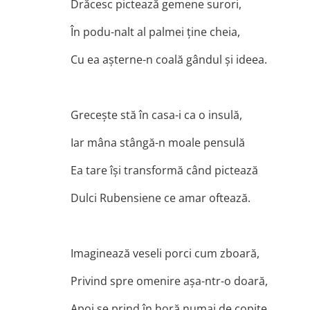
Drăcesc pictează gemene surori,
În podu-nalt al palmei ţine cheia,
Cu ea aşterne-n coală gândul şi ideea.
Greceşte stă în casa-i ca o insulă,
Iar mâna stângă-n moale pensulă
Ea tare îşi transformă când pictează
Dulci Rubensiene ce amar oftează.
Imaginează veseli porci cum zboară,
Privind spre omenire aşa-ntr-o doară,
Apoi se prind în horă numai de copite