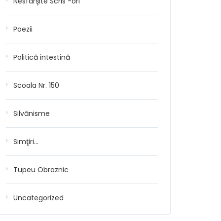
Nesfârşite Scris -ori
Poezii
Politică intestină
Scoala Nr. 150
Silvănisme
Simţiri…
Tupeu Obraznic
Uncategorized