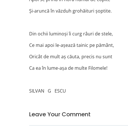
Şi-aruncă în văzduh grohăituri şoptite.
Din ochii luminoşi îi curg râuri de stele,
Ce mai apoi le-aşează tainic pe pământ,
Oricât de mult aş căuta, precis nu sunt
Ca ea în lume-aşa de multe Filomele!
SILVAN G ESCU
Leave Your Comment