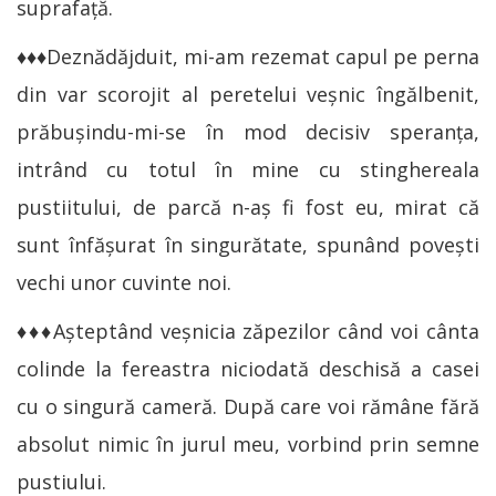
suprafață.
♦♦♦Deznădăjduit, mi-am rezemat capul pe perna
din var scorojit al peretelui veșnic îngălbenit,
prăbușindu-mi-se în mod decisiv speranța,
intrând cu totul în mine cu stinghereala
pustiitului, de parcă n-aș fi fost eu, mirat că
sunt înfășurat în singurătate, spunând povești
vechi unor cuvinte noi.
♦♦♦Așteptând veșnicia zăpezilor când voi cânta
colinde la fereastra niciodată deschisă a casei
cu o singură cameră. După care voi rămâne fără
absolut nimic în jurul meu, vorbind prin semne
pustiului.