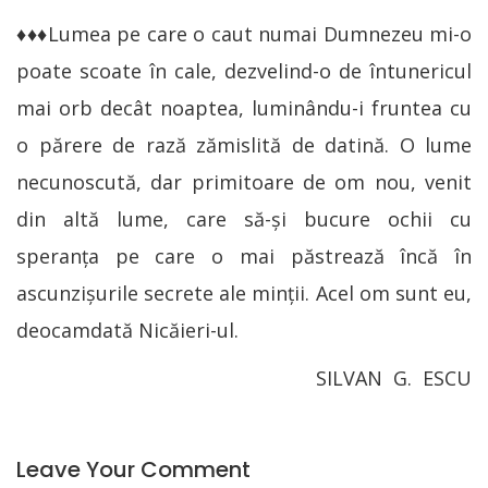
♦♦♦Lumea pe care o caut numai Dumnezeu mi-o
poate scoate în cale, dezvelind-o de întunericul
mai orb decât noaptea, luminându-i fruntea cu
o părere de rază zămislită de datină. O lume
necunoscută, dar primitoare de om nou, venit
din altă lume, care să-și bucure ochii cu
speranța pe care o mai păstrează încă în
ascunzișurile secrete ale minții. Acel om sunt eu,
deocamdată Nicăieri-ul.
SILVAN G. ESCU
Leave Your Comment