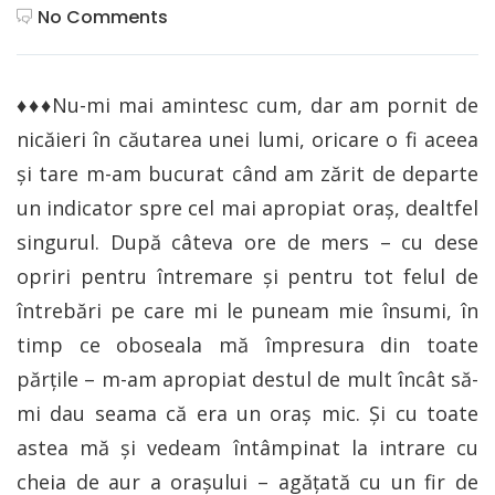
No Comments
♦♦♦Nu-mi mai amintesc cum, dar am pornit de
nicăieri în căutarea unei lumi, oricare o fi aceea
şi tare m-am bucurat când am zărit de departe
un indicator spre cel mai apropiat oraş, dealtfel
singurul. După câteva ore de mers – cu dese
opriri pentru întremare şi pentru tot felul de
întrebări pe care mi le puneam mie însumi, în
timp ce oboseala mă împresura din toate
părţile – m-am apropiat destul de mult încât să-
mi dau seama că era un oraş mic. Şi cu toate
astea mă şi vedeam întâmpinat la intrare cu
cheia de aur a orașului – agățată cu un fir de