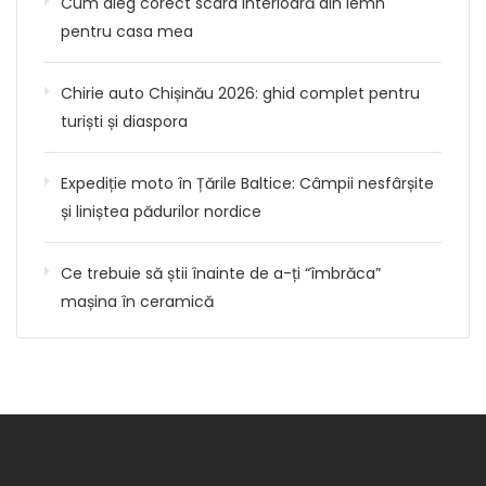
Cum aleg corect scara interioară din lemn
pentru casa mea
Chirie auto Chișinău 2026: ghid complet pentru
turiști și diaspora
Expediție moto în Țările Baltice: Câmpii nesfârșite
și liniștea pădurilor nordice
Ce trebuie să știi înainte de a-ți “îmbrăca”
mașina în ceramică