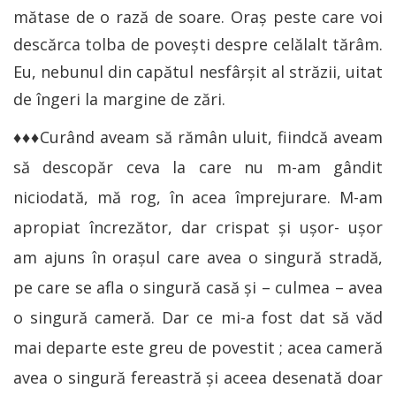
mătase de o rază de soare. Oraș peste care voi
descărca tolba de povești despre celălalt tărâm.
Eu, nebunul din capătul nesfârșit al străzii, uitat
de îngeri la margine de zări.
♦♦♦Curând aveam să rămân uluit, fiindcă aveam
să descopăr ceva la care nu m-am gândit
niciodată, mă rog, în acea împrejurare. M-am
apropiat încrezător, dar crispat şi uşor- uşor
am ajuns în oraşul care avea o singură stradă,
pe care se afla o singură casă şi – culmea – avea
o singură cameră. Dar ce mi-a fost dat să văd
mai departe este greu de povestit ; acea cameră
avea o singură fereastră și aceea desenată doar