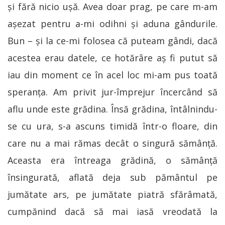
și fără nicio uşă. Avea doar prag, pe care m-am
aşezat pentru a-mi odihni şi aduna gândurile.
Bun – şi la ce-mi folosea că puteam gândi, dacă
acestea erau datele, ce hotărâre aş fi putut să
iau din moment ce în acel loc mi-am pus toată
speranţa. Am privit jur-împrejur încercând să
aflu unde este grădina. Însă grădina, întâlnindu-
se cu ura, s-a ascuns timidă într-o floare, din
care nu a mai rămas decât o singură sămânţă.
Aceasta era întreaga grădină, o sămânță
însingurată, aflată deja sub pământul pe
jumătate ars, pe jumătate piatră sfărâmată,
cumpănind dacă să mai iasă vreodată la