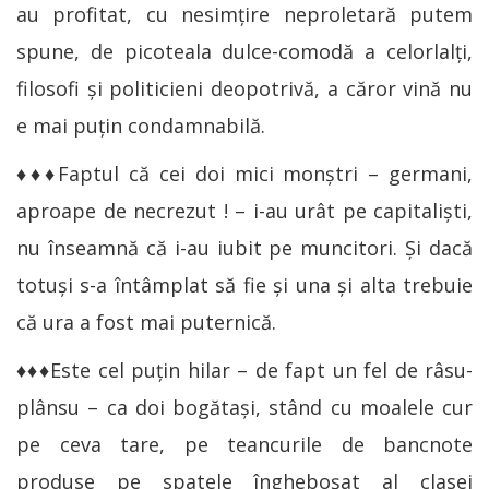
au profitat, cu nesimţire neproletară putem
spune, de picoteala dulce-comodă a celorlalţi,
filosofi şi politicieni deopotrivă, a căror vină nu
e mai puţin condamnabilă.
♦♦♦Faptul că cei doi mici monştri – germani,
aproape de necrezut ! – i-au urât pe capitaliști,
nu înseamnă că i-au iubit pe muncitori. Și dacă
totuși s-a întâmplat să fie și una și alta trebuie
că ura a fost mai puternică.
♦♦♦Este cel puțin hilar – de fapt un fel de râsu-
plânsu – ca doi bogătași, stând cu moalele cur
pe ceva tare, pe teancurile de bancnote
produse pe spatele îngheboşat al clasei