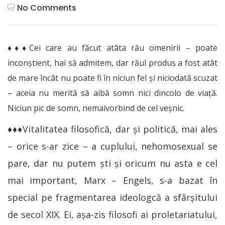
No Comments
♦♦♦Cei care au făcut atâta rău omenirii – poate
inconştient, hai să admitem, dar răul produs a fost atât
de mare încât nu poate fi în niciun fel şi niciodată scuzat
– aceia nu merită să aibă somn nici dincolo de viață.
Niciun pic de somn, nemaivorbind de cel veşnic.
♦♦♦Vitalitatea filosofică, dar și politică, mai ales
– orice s-ar zice – a cuplului, nehomosexual se
pare, dar nu putem şti şi oricum nu asta e cel
mai important, Marx – Engels, s-a bazat în
special pe fragmentarea ideologcă a sfârșitului
de secol XIX. Ei, aşa-zis filosofi ai proletariatului,