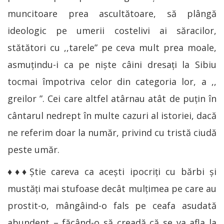
muncitoare prea ascultătoare, să plângă
ideologic pe umerii costelivi ai săracilor,
stătători cu ,,tarele” pe ceva mult prea moale,
asmuțindu-i ca pe niște câini dresați la Sibiu
tocmai împotriva celor din categoria lor, a ,,
greilor ”. Cei care altfel atârnau atât de puţin în
cântarul nedrept în multe cazuri al istoriei, dacă
ne referim doar la număr, privind cu tristă ciudă
peste umăr.
♦♦♦Știe careva ca acești ipocriți cu bărbi și
mustăți mai stufoase decât mulțimea pe care au
prostit-o, mângâind-o fals pe ceafa asudată
abundent – făcând-o să creadă că se va afla la