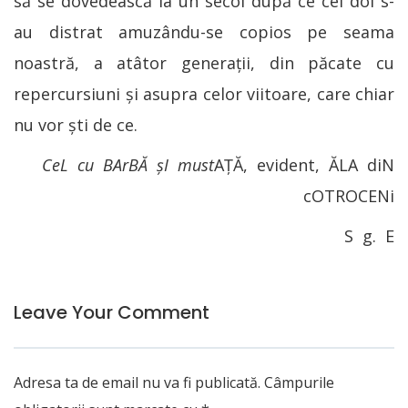
să se dovedească la un secol după ce cei doi s-
au distrat amuzându-se copios pe seama
noastră, a atâtor generații, din păcate cu
repercursiuni şi asupra celor viitoare, care chiar
nu vor şti de ce.
CeL cu BArBĂ şI must
AȚĂ, evident, ĂLA diN
cOTROCENi
S g. E
Leave Your Comment
Adresa ta de email nu va fi publicată.
Câmpurile