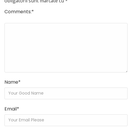
obligatorii sunt marcate cu
*
Comments:
*
Name
*
Email
*