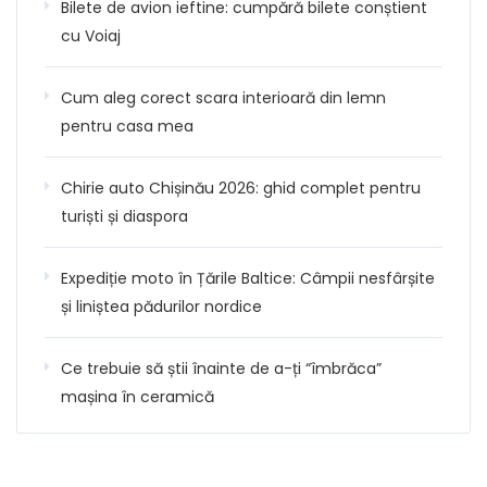
Bilete de avion ieftine: cumpără bilete conștient
cu Voiaj
Cum aleg corect scara interioară din lemn
pentru casa mea
Chirie auto Chișinău 2026: ghid complet pentru
turiști și diaspora
Expediție moto în Țările Baltice: Câmpii nesfârșite
și liniștea pădurilor nordice
Ce trebuie să știi înainte de a-ți “îmbrăca”
mașina în ceramică