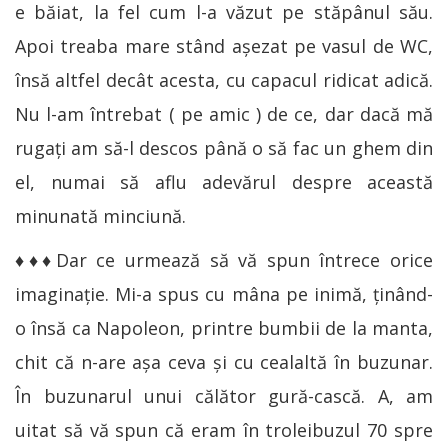
e băiat, la fel cum l-a văzut pe stăpânul său.
Apoi treaba mare stând aşezat pe vasul de WC,
însă altfel decât acesta, cu capacul ridicat adică.
Nu l-am întrebat ( pe amic ) de ce, dar dacă mă
rugaţi am să-l descos până o să fac un ghem din
el, numai să aflu adevărul despre această
minunată minciună.
♦♦♦Dar ce urmează să vă spun întrece orice
imaginaţie. Mi-a spus cu mâna pe inimă, ţinând-
o însă ca Napoleon, printre bumbii de la manta,
chit că n-are aşa ceva şi cu cealaltă în buzunar.
În buzunarul unui călător gură-cască. A, am
uitat să vă spun că eram în troleibuzul 70 spre