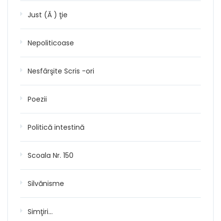
Just (Ă ) ţie
Nepoliticoase
Nesfârşite Scris -ori
Poezii
Politică intestină
Scoala Nr. 150
Silvănisme
Simţiri…