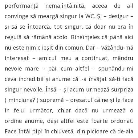
performanţă nemaiîntâlnită, aceea de a-l
convinge să meargă singur la WC. Şi – desigur –
şi să se întoarcă, tot singur, că doar nu era în
regulă să rămână acolo. Bineînţeles că până aici
nu este nimic ieşit din comun. Dar – văzându-mă
interesat – amicul meu a continuat, mândru
nevoie mare – păi, cum altfel – spunându-mi
ceva incredibil şi anume că l-a învăţat să-ţi facă
singur nevoile. Însă – şi acum urmează surpriza
( minciuna? ) supremă – dresatul câine şi le face
în felul următor, chiar dacă nu urmează o
ordine anume, deşi altfel este foarte ordonat.
Face întâi pipi în chiuvetă, din picioare că de-aia