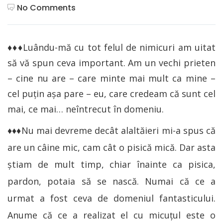
No Comments
♦♦♦Luându-mă cu tot felul de nimicuri am uitat
să vă spun ceva important. Am un vechi prieten
– cine nu are – care minte mai mult ca mine –
cel puţin aşa pare – eu, care credeam că sunt cel
mai, ce mai… neîntrecut în domeniu.
♦♦♦Nu mai devreme decât alaltăieri mi-a spus că
are un câine mic, cam cât o pisică mică. Dar asta
ştiam de mult timp, chiar înainte ca pisica,
pardon, potaia să se nască. Numai că ce a
urmat a fost ceva de domeniul fantasticului.
Anume că ce a realizat el cu micuţul este o