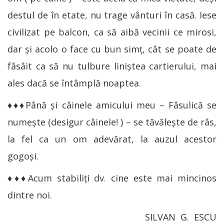
destul de în etate, nu trage vânturi în casă. Iese
civilizat pe balcon, ca să aibă vecinii ce mirosi,
dar şi acolo o face cu bun simţ, cât se poate de
fâsâit ca să nu tulbure liniştea cartierului, mai
ales dacă se întâmplă noaptea.
♦♦♦Până şi câinele amicului meu – Fâsulică se
numeşte (desigur câinele! ) – se tăvăleşte de râs,
la fel ca un om adevărat, la auzul acestor
gogoşi.
♦♦♦Acum stabiliţi dv. cine este mai mincinos
dintre noi.
SILVAN G. ESCU