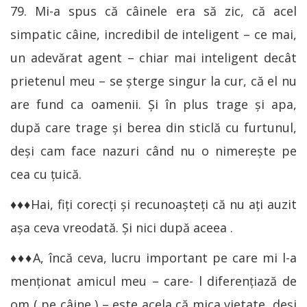
79. Mi-a spus că câinele era să zic, că acel
simpatic câine, incredibil de inteligent – ce mai,
un adevărat agent – chiar mai inteligent decât
prietenul meu – se şterge singur la cur, că el nu
are fund ca oamenii. Şi în plus trage şi apa,
după care trage şi berea din sticlă cu furtunul,
deşi cam face nazuri când nu o nimereşte pe
cea cu ţuică.
♦♦♦Hai, fiţi corecţi şi recunoaşteţi că nu aţi auzit
aşa ceva vreodată. Şi nici după aceea .
♦♦♦A, încă ceva, lucru important pe care mi l-a
menţionat amicul meu – care- l diferenţiază de
om ( pe câine ) – este acela că mica vietate, deşi