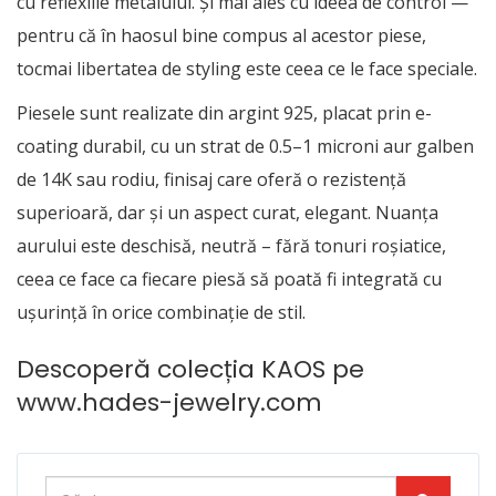
cu reflexiile metalului. Și mai ales cu ideea de control —
pentru că în haosul bine compus al acestor piese,
tocmai libertatea de styling este ceea ce le face speciale.
Piesele sunt realizate din argint 925, placat prin e-
coating durabil, cu un strat de 0.5–1 microni aur galben
de 14K sau rodiu, finisaj care oferă o rezistență
superioară, dar și un aspect curat, elegant. Nuanța
aurului este deschisă, neutră – fără tonuri roșiatice,
ceea ce face ca fiecare piesă să poată fi integrată cu
ușurință în orice combinație de stil.
Descoperă colecția KAOS pe
www.hades-jewelry.com