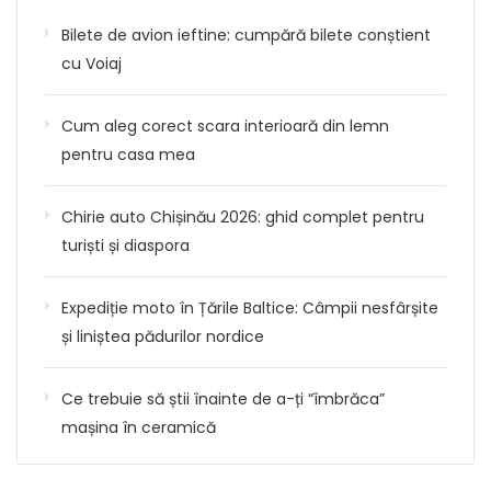
Bilete de avion ieftine: cumpără bilete conștient
cu Voiaj
Cum aleg corect scara interioară din lemn
pentru casa mea
Chirie auto Chișinău 2026: ghid complet pentru
turiști și diaspora
Expediție moto în Țările Baltice: Câmpii nesfârșite
și liniștea pădurilor nordice
Ce trebuie să știi înainte de a-ți “îmbrăca”
mașina în ceramică