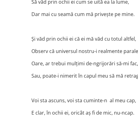
Să văd prin ochii ei cum se uită ea la lume,
Dar mai cu seamă cum mă priveşte pe mine.
Şi văd prin ochii ei că ei mă văd cu totul altfel,
Observ că universul nostru-i realmente parale
Oare, ar trebui mulţimi de-ngrijorări să-mi fac
Sau, poate-i nimerit în capul meu să mă retra
Voi sta ascuns, voi sta cuminte-n al meu cap,
E clar, în ochii ei, oricât aş fi de mic, nu-ncap.