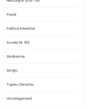
Nesfârşite Scris -ori
Poezii
Politică intestină
Scoala Nr. 150
Silvănisme
Simţiri…
Tupeu Obraznic
Uncategorized