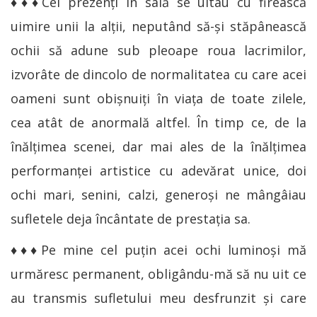
♦♦♦Cei prezenți în sală se uitau cu firească
uimire unii la alții, neputând să-și stăpânească
ochii să adune sub pleoape roua lacrimilor,
izvorâte de dincolo de normalitatea cu care acei
oameni sunt obișnuiți în viața de toate zilele,
cea atât de anormală altfel. În timp ce, de la
înălțimea scenei, dar mai ales de la înălțimea
performanței artistice cu adevărat unice, doi
ochi mari, senini, calzi, generoși ne mângâiau
sufletele deja încântate de prestația sa.
♦♦♦Pe mine cel puțin acei ochi luminoși mă
urmăresc permanent, obligându-mă să nu uit ce
au transmis sufletului meu desfrunzit și care