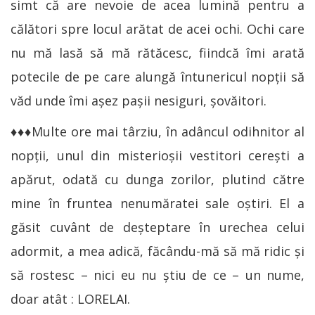
simt că are nevoie de acea lumină pentru a
călători spre locul arătat de acei ochi. Ochi care
nu mă lasă să mă rătăcesc, fiindcă îmi arată
potecile de pe care alungă întunericul nopții să
văd unde îmi așez pașii nesiguri, șovăitori.
♦♦♦Multe ore mai târziu, în adâncul odihnitor al
nopții, unul din misterioșii vestitori cerești a
apărut, odată cu dunga zorilor, plutind către
mine în fruntea nenumăratei sale oștiri. El a
găsit cuvânt de deșteptare în urechea celui
adormit, a mea adică, făcându-mă să mă ridic și
să rostesc – nici eu nu știu de ce – un nume,
doar atât : LORELAI.