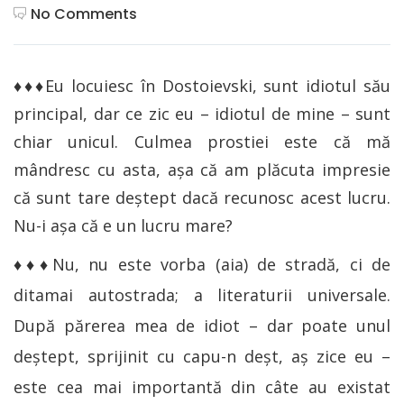
No Comments
♦♦♦Eu locuiesc în Dostoievski, sunt idiotul său
principal, dar ce zic eu – idiotul de mine – sunt
chiar unicul. Culmea prostiei este că mă
mândresc cu asta, aşa că am plăcuta impresie
că sunt tare deştept dacă recunosc acest lucru.
Nu-i aşa că e un lucru mare?
♦♦♦Nu, nu este vorba (aia) de stradă, ci de
ditamai autostrada; a literaturii universale.
După părerea mea de idiot – dar poate unul
deştept, sprijinit cu capu-n deşt, aş zice eu –
este cea mai importantă din câte au existat