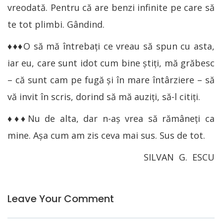
vreodată. Pentru că are benzi infinite pe care să
te tot plimbi. Gândind.
♦♦♦O să mă întrebaţi ce vreau să spun cu asta,
iar eu, care sunt idot cum bine ştiţi, mă grăbesc
– că sunt cam pe fugă şi în mare întârziere – să
vă invit în scris, dorind să mă auziţi, să-l citiţi.
♦♦♦Nu de alta, dar n-aş vrea să rămâneţi ca
mine. Aşa cum am zis ceva mai sus. Sus de tot.
SILVAN G. ESCU
Leave Your Comment