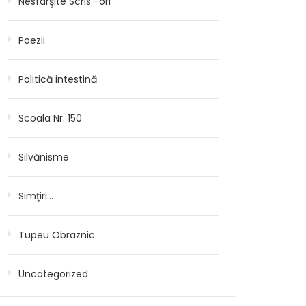
Nesfârşite Scris -ori
Poezii
Politică intestină
Scoala Nr. 150
Silvănisme
Simţiri…
Tupeu Obraznic
Uncategorized