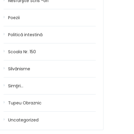
Nesfârşite Scris -ori
Poezii
Politică intestină
Scoala Nr. 150
Silvănisme
Simţiri…
Tupeu Obraznic
Uncategorized