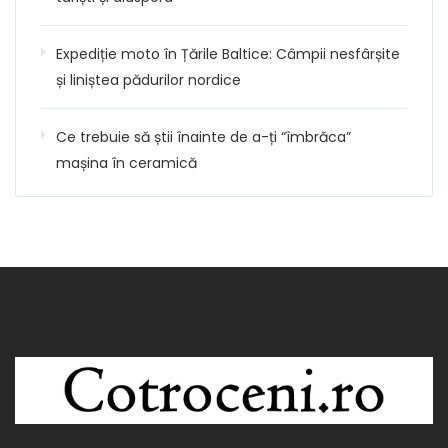
Expediție moto în Țările Baltice: Câmpii nesfârșite
și liniștea pădurilor nordice
Ce trebuie să știi înainte de a-ți “îmbrăca”
mașina în ceramică