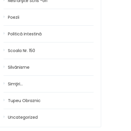
Nesfârşite Scris -ori
Poezii
Politică intestină
Scoala Nr. 150
Silvănisme
Simţiri…
Tupeu Obraznic
Uncategorized