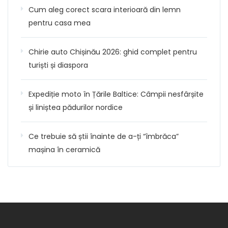
Cum aleg corect scara interioară din lemn
pentru casa mea
Chirie auto Chișinău 2026: ghid complet pentru
turiști și diaspora
Expediție moto în Țările Baltice: Câmpii nesfârșite
și liniștea pădurilor nordice
Ce trebuie să știi înainte de a-ți “îmbrăca”
mașina în ceramică