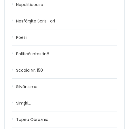
Nepoliticoase
Nesfârşite Scris -ori
Poezii
Politică intestină
Scoala Nr. 150
Silvănisme
Simţiri…
Tupeu Obraznic