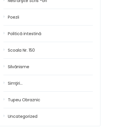
Nesfârşite Scris -ori
Poezii
Politică intestină
Scoala Nr. 150
Silvănisme
Simţiri…
Tupeu Obraznic
Uncategorized