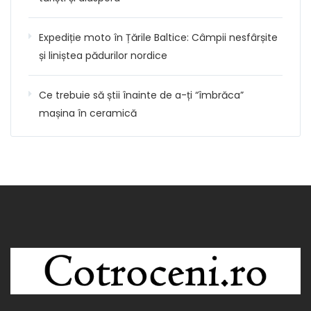
Expediție moto în Țările Baltice: Câmpii nesfârșite
și liniștea pădurilor nordice
Ce trebuie să știi înainte de a-ți “îmbrăca”
mașina în ceramică