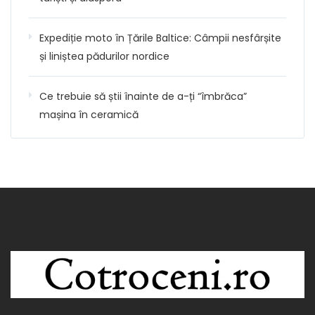
Expediție moto în Țările Baltice: Câmpii nesfârșite
și liniștea pădurilor nordice
Ce trebuie să știi înainte de a-ți “îmbrăca”
mașina în ceramică