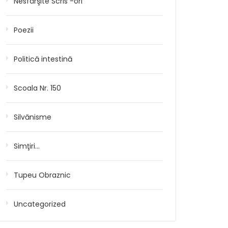
Nesfârşite Scris -ori
Poezii
Politică intestină
Scoala Nr. 150
Silvănisme
Simţiri…
Tupeu Obraznic
Uncategorized