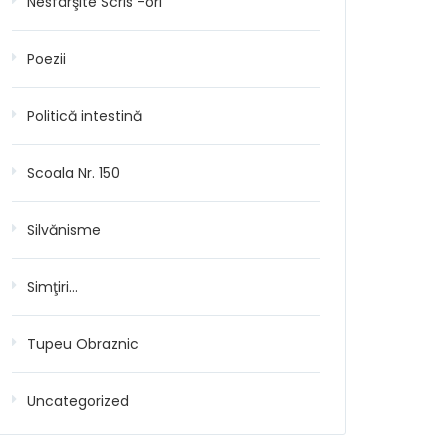
Nesfârşite Scris -ori
Poezii
Politică intestină
Scoala Nr. 150
Silvănisme
Simţiri…
Tupeu Obraznic
Uncategorized