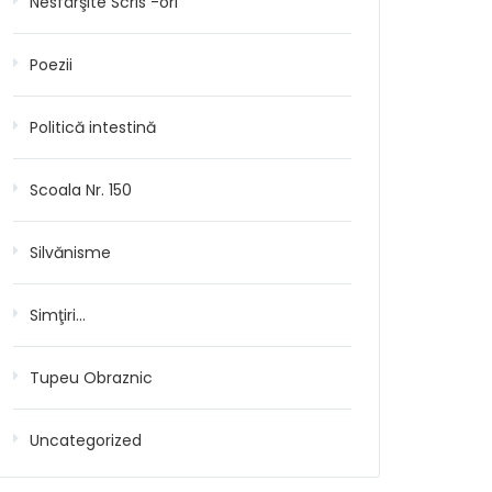
Nesfârşite Scris -ori
Poezii
Politică intestină
Scoala Nr. 150
Silvănisme
Simţiri…
Tupeu Obraznic
Uncategorized