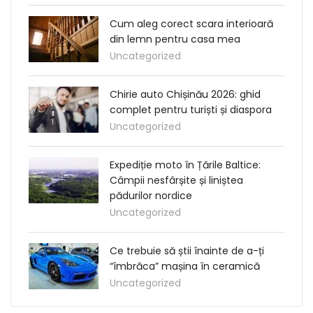
Cum aleg corect scara interioară
din lemn pentru casa mea
Uncategorized
Chirie auto Chișinău 2026: ghid
complet pentru turiști și diaspora
Uncategorized
Expediție moto în Țările Baltice:
Câmpii nesfârșite și liniștea
pădurilor nordice
Uncategorized
Ce trebuie să știi înainte de a-ți
“îmbrăca” mașina în ceramică
Uncategorized