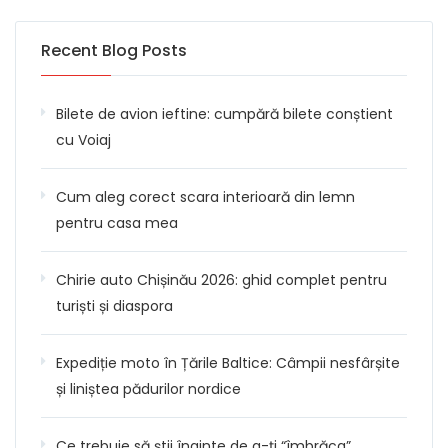
Recent Blog Posts
Bilete de avion ieftine: cumpără bilete conștient
cu Voiaj
Cum aleg corect scara interioară din lemn
pentru casa mea
Chirie auto Chișinău 2026: ghid complet pentru
turiști și diaspora
Expediție moto în Țările Baltice: Câmpii nesfârșite
și liniștea pădurilor nordice
Ce trebuie să știi înainte de a-ți “îmbrăca”