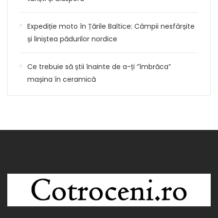
Expediție moto în Țările Baltice: Câmpii nesfârșite
și liniștea pădurilor nordice
Ce trebuie să știi înainte de a-ți “îmbrăca”
mașina în ceramică