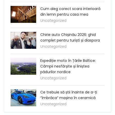
Cum aleg corect scara interioară
din lemn pentru casa mea
Uncategorized
Chirie auto Chișinău 2026: ghid
complet pentru turiști și diaspora
Uncategorized
Expediție moto în Țările Baltice:
Câmpii nesfârșite și liniștea
pădurilor nordice
Uncategorized
Ce trebuie să știi înainte de a-ți
“îmbrăca” mașina în ceramică
Uncategorized