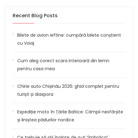
Recent Blog Posts
Bilete de avion ieftine: cumpără bilete conștient
cu Voiaj
Cum aleg corect scara interioară din lemn
pentru casa mea
Chirie auto Chișinău 2026: ghid complet pentru
turiști și diaspora
Expediție moto în Țările Baltice: Câmpii nesfârșite
și liniștea pădurilor nordice
Ce trebuie să știi înainte de a-ți “îmbrăca”