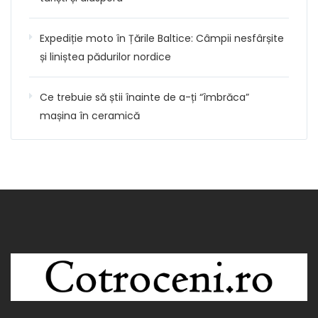
Expediție moto în Țările Baltice: Câmpii nesfârșite
și liniștea pădurilor nordice
Ce trebuie să știi înainte de a-ți “îmbrăca”
mașina în ceramică