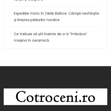
Expediție moto în Țările Baltice: Câmpii nesfârșite
și liniștea pădurilor nordice
Ce trebuie să știi înainte de a-ți “îmbrăca”
mașina în ceramică