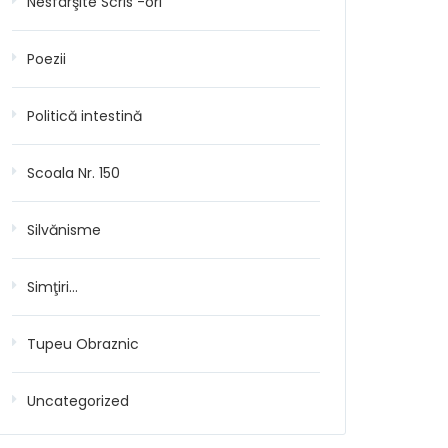
Nesfârşite Scris -ori
Poezii
Politică intestină
Scoala Nr. 150
Silvănisme
Simţiri…
Tupeu Obraznic
Uncategorized