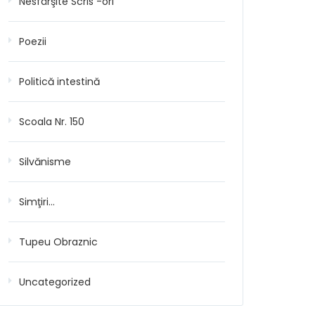
Nesfârşite Scris -ori
Poezii
Politică intestină
Scoala Nr. 150
Silvănisme
Simţiri…
Tupeu Obraznic
Uncategorized