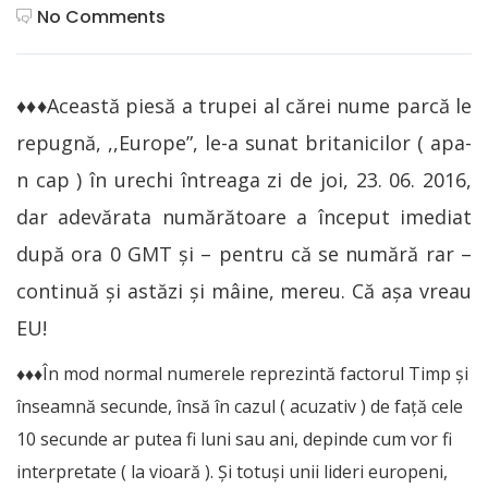
No Comments
♦♦♦Această piesă a trupei al cărei nume parcă le
repugnă, ,,Europe”, le-a sunat britanicilor ( apa-
n cap ) în urechi întreaga zi de joi, 23. 06. 2016,
dar adevărata numărătoare a început imediat
după ora 0 GMT şi – pentru că se numără rar –
continuă şi astăzi şi mâine, mereu. Că aşa vreau
EU!
♦♦♦În mod normal numerele reprezintă factorul Timp şi
înseamnă secunde, însă în cazul ( acuzativ ) de faţă cele
10 secunde ar putea fi luni sau ani, depinde cum vor fi
interpretate ( la vioară ). Şi totuşi unii lideri europeni,