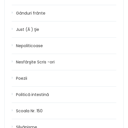
Gânduri frânte
Just (Ă ) ţie
Nepoliticoase
Nesfârşite Scris -ori
Poezii
Politică intestină
Scoala Nr. 150
Silvănisme