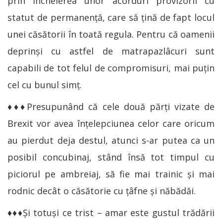
prin încheierea unor acorduri provizorii cu
statut de permanenţă, care să ţină de fapt locul
unei căsătorii în toată regula. Pentru că oamenii
deprinşi cu astfel de matrapazlâcuri sunt
capabili de tot felul de compromisuri, mai puţin
cel cu bunul simţ.
♦♦♦Presupunând că cele două părţi vizate de
Brexit vor avea înţelepciunea celor care oricum
au pierdut deja destul, atunci s-ar putea ca un
posibil concubinaj, stând însă tot timpul cu
piciorul pe ambreiaj, să fie mai trainic şi mai
rodnic decât o căsătorie cu ţâfne şi năbădăi.
♦♦♦Şi totuşi ce trist – amar este gustul trădării