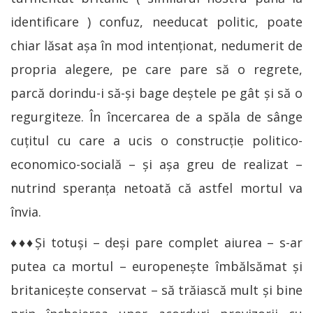
identificare ) confuz, needucat politic, poate
chiar lăsat aşa în mod intenţionat, nedumerit de
propria alegere, pe care pare să o regrete,
parcă dorindu-i să-şi bage deştele pe gât şi să o
regurgiteze. În încercarea de a spăla de sânge
cuţitul cu care a ucis o construcţie politico-
economico-socială – şi aşa greu de realizat –
nutrind speranţa netoată că astfel mortul va
învia.
♦♦♦Şi totuşi – deşi pare complet aiurea – s-ar
putea ca mortul – europeneşte îmbălsămat şi
britaniceşte conservat – să trăiască mult şi bine