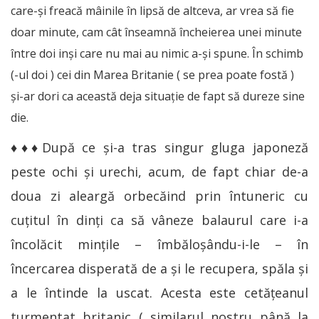
care-şi freacă mâinile în lipsă de altceva, ar vrea să fie
doar minute, cam cât înseamnă încheierea unei minute
între doi inşi care nu mai au nimic a-şi spune. În schimb
(-ul doi ) cei din Marea Britanie ( se prea poate fostă )
şi-ar dori ca această deja situaţie de fapt să dureze sine
die.
♦♦♦După ce şi-a tras singur gluga japoneză
peste ochi şi urechi, acum, de fapt chiar de-a
doua zi aleargă orbecăind prin întuneric cu
cuţitul în dinţi ca să vâneze balaurul care i-a
încolăcit minţile – îmbăloşându-i-le – în
încercarea disperată de a şi le recupera, spăla şi
a le întinde la uscat. Acesta este cetăţeanul
turmentat britanic ( similarul nostru până la