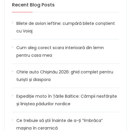
Recent Blog Posts
Bilete de avion ieftine: cumpără bilete conștient
cu Voiaj
Cum aleg corect scara interioară din lemn
pentru casa mea
Chirie auto Chișinău 2026: ghid complet pentru
turiști și diaspora
Expediție moto în Țările Baltice: Câmpii nesfârșite
și liniștea pădurilor nordice
Ce trebuie să știi înainte de a-ți “îmbrăca”
mașina în ceramică