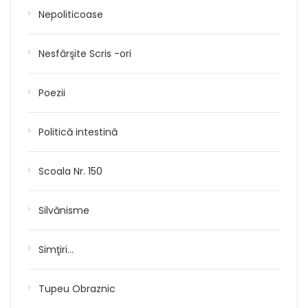
Nepoliticoase
Nesfârşite Scris -ori
Poezii
Politică intestină
Scoala Nr. 150
Silvănisme
Simţiri…
Tupeu Obraznic