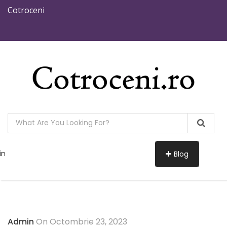
Cotroceni
in
Blog
Admin
On Octombrie 23, 2023