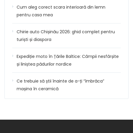
Cum aleg corect scara interioară din lemn
pentru casa mea
Chirie auto Chișinău 2026: ghid complet pentru
turiști și diaspora
Expediție moto în Țările Baltice: Câmpii nesfârșite
și liniștea pădurilor nordice
Ce trebuie să știi înainte de a-ți “îmbrăca”
mașina în ceramică