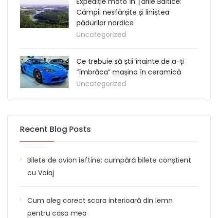
Expediție moto în Țările Baltice:
Câmpii nesfârșite și liniștea
pădurilor nordice
Uncategorized
Ce trebuie să știi înainte de a-ți
“îmbrăca” mașina în ceramică
Uncategorized
Recent Blog Posts
Bilete de avion ieftine: cumpără bilete conștient
cu Voiaj
Cum aleg corect scara interioară din lemn
pentru casa mea