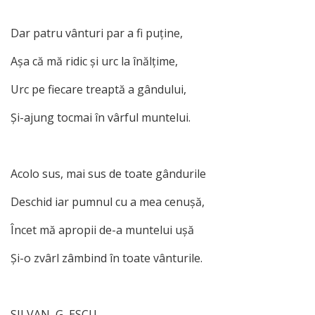
Dar patru vânturi par a fi puţine,
Aşa că mă ridic şi urc la înălţime,
Urc pe fiecare treaptă a gândului,
Şi-ajung tocmai în vârful muntelui.
Acolo sus, mai sus de toate gândurile
Deschid iar pumnul cu a mea cenuşă,
Încet mă apropii de-a muntelui uşă
Şi-o zvârl zâmbind în toate vânturile.
SILVAN G ESCU