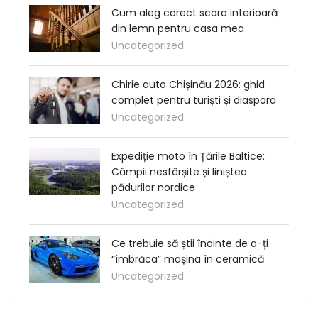
Cum aleg corect scara interioară
din lemn pentru casa mea
Uncategorized
Chirie auto Chișinău 2026: ghid
complet pentru turiști și diaspora
Uncategorized
Expediție moto în Țările Baltice:
Câmpii nesfârșite și liniștea
pădurilor nordice
Uncategorized
Ce trebuie să știi înainte de a-ți
“îmbrăca” mașina în ceramică
Uncategorized