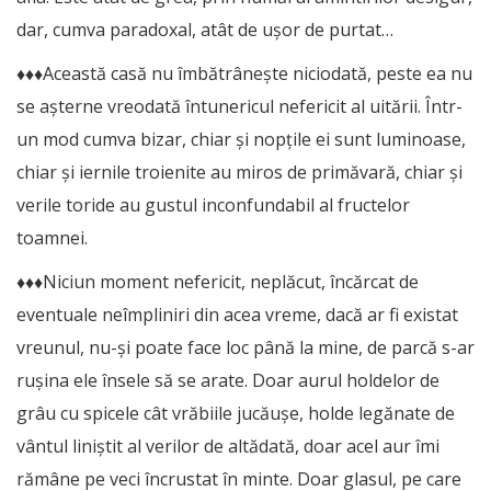
dar, cumva paradoxal, atât de ușor de purtat…
♦♦♦Această casă nu îmbătrânește niciodată, peste ea nu
se așterne vreodată întunericul nefericit al uitării. Într-
un mod cumva bizar, chiar și nopțile ei sunt luminoase,
chiar și iernile troienite au miros de primăvară, chiar și
verile toride au gustul inconfundabil al fructelor
toamnei.
♦♦♦Niciun moment nefericit, neplăcut, încărcat de
eventuale neîmpliniri din acea vreme, dacă ar fi existat
vreunul, nu-și poate face loc până la mine, de parcă s-ar
rușina ele însele să se arate. Doar aurul holdelor de
grâu cu spicele cât vrăbiile jucăușe, holde legănate de
vântul liniștit al verilor de altădată, doar acel aur îmi
rămâne pe veci încrustat în minte. Doar glasul, pe care