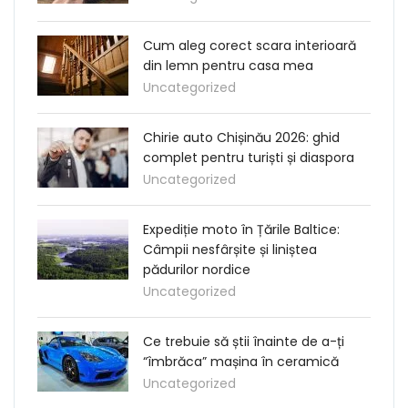
Cum aleg corect scara interioară
din lemn pentru casa mea
Uncategorized
Chirie auto Chișinău 2026: ghid
complet pentru turiști și diaspora
Uncategorized
Expediție moto în Țările Baltice:
Câmpii nesfârșite și liniștea
pădurilor nordice
Uncategorized
Ce trebuie să știi înainte de a-ți
“îmbrăca” mașina în ceramică
Uncategorized