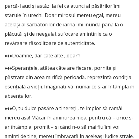
parcă-l aud și astăzi la fel ca atunci al păsărilor îmi
stăruie în urechi. Doar mirosul mereu egal, mereu
același al sărbătorilor de iarnă îmi inundă până la o
plăcută și de neegalat sufocare amintirile ca o
revărsare răscolitoare de autenticitate.
♦♦♦Doamne, dar câte alte ,,doar”!
♦♦♦Speranțele, atâtea câte are fiecare, pornite și
păstrate din acea mirifică perioadă, reprezintă condiția
esențială a vieții. Imaginați-vă numai ce s-ar întâmpla în
absența lor.
♦♦♦O, tu dulce pasăre a tinereții, te implor să rămâi
mereu așa! Măcar în amintirea mea, pentru că – orice s-
ar întâmpla, promit – și când n-o să mai fiu îmi voi
aminti de tine, mereu îmbrăcată în aceleaşi ludice straie.