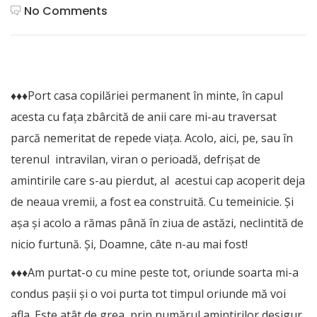
No Comments
♦♦♦Port casa copilăriei permanent în minte, în capul
acesta cu fața zbârcită de anii care mi-au traversat
parcă nemeritat de repede viața. Acolo, aici, pe, sau în
terenul intravilan, viran o perioadă, defrișat de
amintirile care s-au pierdut, al acestui cap acoperit deja
de neaua vremii, a fost ea construită. Cu temeinicie. Și
așa și acolo a rămas până în ziua de astăzi, neclintită de
nicio furtună. Și, Doamne, câte n-au mai fost!
♦♦♦Am purtat-o cu mine peste tot, oriunde soarta mi-a
condus pașii și o voi purta tot timpul oriunde mă voi
afla. Este atât de grea, prin numărul amintirilor desigur,