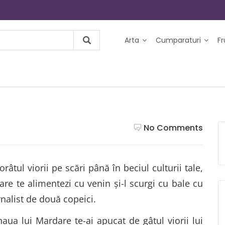
Arta
Cumparaturi
F
No Comments
râtul viorii pe scări până în beciul culturii tale,
care te alimentezi cu venin şi-l scurgi cu bale cu
urnalist de două copeici.
a lui Mardare te-ai apucat de gâtul viorii lui