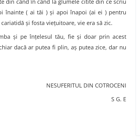
din când în când la glumele citite din ce scriu
i înainte ( ai tăi ) şi apoi înapoi (ai ei ) pentru
cariatidă şi fosta vieţuitoare, vie era să zic.
ba şi pe înţelesul tău, fie şi doar prin acest
chiar dacă ar putea fi plin, aş putea zice, dar nu
NESUFERITUL DIN COTROCENI
S G. E