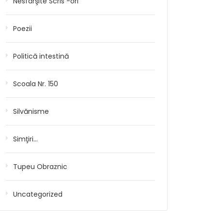
Nesfârşite Scris -ori
Poezii
Politică intestină
Scoala Nr. 150
Silvănisme
Simţiri…
Tupeu Obraznic
Uncategorized