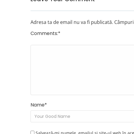
Adresa ta de email nu va fi publicată.
Câmpuril
Comments:
*
Name
*
Salvează-mi numele, emailul și site-ul web în ac