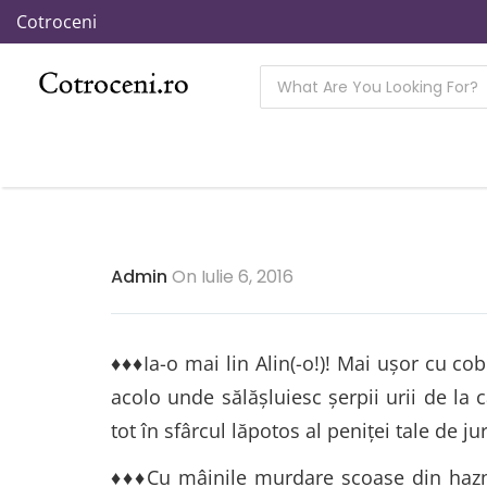
Cotroceni
Admin
On Iulie 6, 2016
♦♦♦Ia-o mai lin Alin(-o!)! Mai uşor cu cobo
acolo unde sălăşluiesc şerpii urii de la 
tot în sfârcul lăpotos al peniţei tale de j
♦♦♦Cu mâinile murdare scoase din haznau