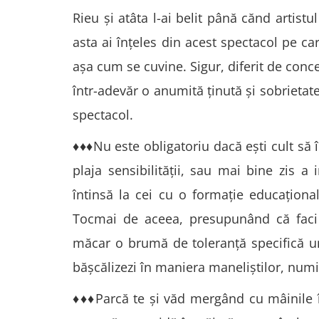
Rieu şi atâta l-ai belit până cănd artistul
asta ai înţeles din acest spectacol pe car
aşa cum se cuvine. Sigur, diferit de conce
într-adevăr o anumită ţinută şi sobrietate
spectacol.
♦♦♦Nu este obligatoriu dacă eşti cult să 
plaja sensibilităţii, sau mai bine zis a 
întinsă la cei cu o formaţie educaţională
Tocmai de aceea, presupunând că faci p
măcar o brumă de toleranţă specifică u
băşcălizezi în maniera maneliştilor, num
♦♦♦Parcă te şi văd mergând cu mâinile în