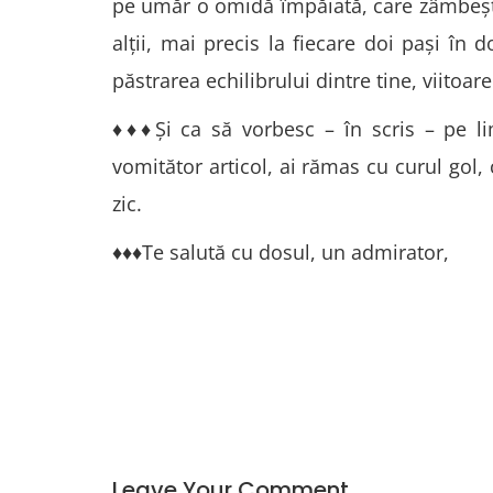
pe umăr o omidă împăiată, care zâmbeşte 
alţii, mai precis la fiecare doi paşi în do
păstrarea echilibrului dintre tine, viitoare 
♦♦♦Şi ca să vorbesc – în scris – pe lim
vomitător articol, ai rămas cu curul gol, 
zic.
♦♦♦Te salută cu dosul, un admirator,
Leave Your Comment