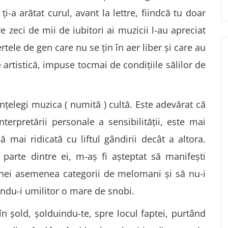
 ţi-a arătat curul, avant la lettre, fiindcă tu doar
e zeci de mii de iubitori ai muzicii l-au apreciat
rtele de gen care nu se ţin în aer liber şi care au
 artistică, impuse tocmai de condiţiile sălilor de
înţelegi muzica ( numită ) cultă. Este adevărat că
interpretării personale a sensibilităţii, este mai
 mai ridicată cu liftul gândirii decât a altora.
arte dintre ei, m-aş fi aşteptat să manifeşti
nei asemenea categorii de melomani şi să nu-i
indu-i umilitor o mare de snobi.
 şold, şolduindu-te, spre locul faptei, purtând