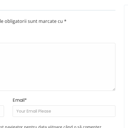
e obligatorii sunt marcate cu
*
Email
*
est navigator pentru data viitoare când o să comentez.