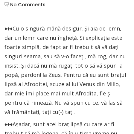
No Comments
♦♦♦Cu o singură mână desigur. Și aia de lemn,
dar un lemn care nu îngheță. Și explicația este
foarte simplă, de fapt ar fi trebuit să vă dați
singuri seama, sau să v-o faceți, mă rog, dar nu
insist. Și dacă nu mă rugați tot o să vă spun la
popă, pardon! la Zeus. Pentru că eu sunt brațul
lipsă al Afroditei, scuze al lui Venus din Millo,
dar mie îmi place mai mult Afrodita, fie și
pentru că rimează. Nu vă spun cu ce, vă las să
vă frământați, tați cu(-) tați.
♦♦♦Așadar, sunt acel braț lipsă cu care ar fi
trebuit să mă legene, că în ultima vreme nu