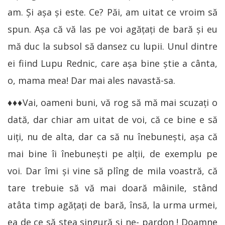
am. Și așa și este. Ce? Păi, am uitat ce vroim să
spun. Așa că vă las pe voi agățați de bară și eu
mă duc la subsol să dansez cu lupii. Unul dintre
ei fiind Lupu Rednic, care așa bine știe a cânta,
o, mama mea! Dar mai ales navastă-sa.
♦♦♦Vai, oameni buni, vă rog să mă mai scuzați o
dată, dar chiar am uitat de voi, că ce bine e să
uiți, nu de alta, dar ca să nu înebunești, așa că
mai bine îi înebunești pe alții, de exemplu pe
voi. Dar îmi și vine să plîng de mila voastră, că
tare trebuie să vă mai doară mâinile, stând
atâta timp agățați de bară, însă, la urma urmei,
ea de ce să stea singură și ne- pardon ! Doamne