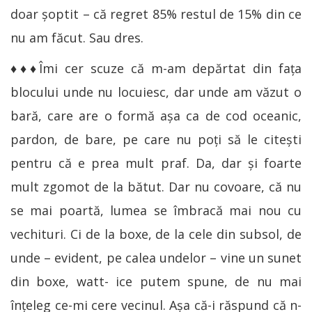
doar șoptit – că regret 85% restul de 15% din ce
nu am făcut. Sau dres.
♦♦♦Îmi cer scuze că m-am depărtat din fața
blocului unde nu locuiesc, dar unde am văzut o
bară, care are o formă așa ca de cod oceanic,
pardon, de bare, pe care nu poți să le citești
pentru că e prea mult praf. Da, dar și foarte
mult zgomot de la bătut. Dar nu covoare, că nu
se mai poartă, lumea se îmbracă mai nou cu
vechituri. Ci de la boxe, de la cele din subsol, de
unde – evident, pe calea undelor – vine un sunet
din boxe, watt- ice putem spune, de nu mai
înțeleg ce-mi cere vecinul. Așa că-i răspund că n-