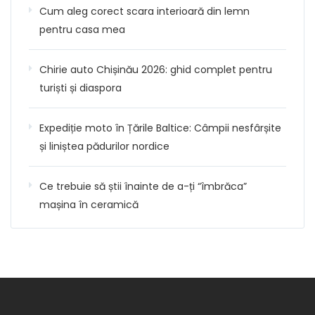
Cum aleg corect scara interioară din lemn
pentru casa mea
Chirie auto Chișinău 2026: ghid complet pentru
turiști și diaspora
Expediție moto în Țările Baltice: Câmpii nesfârșite
și liniștea pădurilor nordice
Ce trebuie să știi înainte de a-ți “îmbrăca”
mașina în ceramică