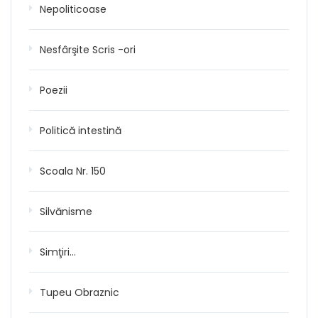
Nepoliticoase
Nesfârşite Scris -ori
Poezii
Politică intestină
Scoala Nr. 150
Silvănisme
Simţiri…
Tupeu Obraznic