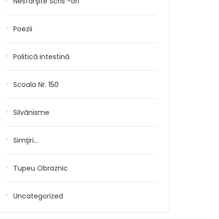
Nesfârşite Scris -ori
Poezii
Politică intestină
Scoala Nr. 150
Silvănisme
Simţiri…
Tupeu Obraznic
Uncategorized